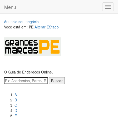
Menu
Toggl
naviga
Anuncie seu negócio
Você está em:
PE
Alterar EStado
O Guia de Endereços Online.
Buscar
Navegue pelos bairros
A
B
C
D
E