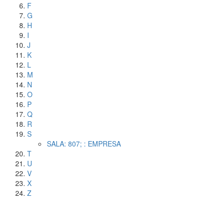
F
G
H
I
J
K
L
M
N
O
P
Q
R
S
SALA: 807; : EMPRESA
T
U
V
X
Z