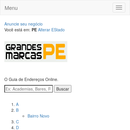
Menu
Toggl
naviga
Anuncie seu negócio
Você está em:
PE
Alterar EStado
O Guia de Endereços Online.
Buscar
Navegue pelos bairros
A
B
Bairro Novo
C
D