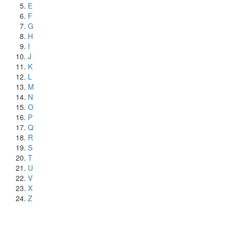
E
F
G
H
I
J
K
L
M
N
O
P
Q
R
S
T
U
V
X
Z