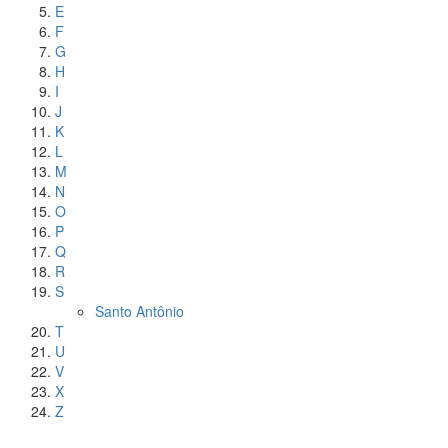
E
F
G
H
I
J
K
L
M
N
O
P
Q
R
S
Santo Antônio
T
U
V
X
Z