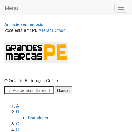
Menu
Toggl
naviga
Anuncie seu negócio
Você está em:
PE
Alterar EStado
O Guia de Endereços Online.
Buscar
Navegue pelos bairros
A
B
Boa Viagem
C
D