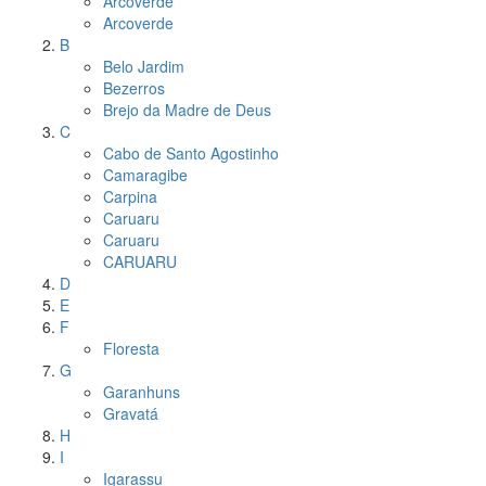
Arcoverde
Arcoverde
B
Belo Jardim
Bezerros
Brejo da Madre de Deus
C
Cabo de Santo Agostinho
Camaragibe
Carpina
Caruaru
Caruaru
CARUARU
D
E
F
Floresta
G
Garanhuns
Gravatá
H
I
Igarassu