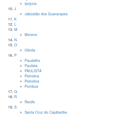
Ipojuca
J
Jaboatão dos Guararapes
K
L
M
Moreno
N
O
Olinda
P
Paudalho
Paulista
PAULISTA
Petrolina
Petrolina
Pombos
Q
R
Recife
S
Santa Cruz do Capibaribe