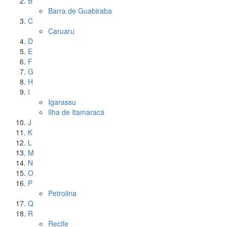
B
Barra de Guabiraba
C
Caruaru
D
E
F
G
H
I
Igarassu
Ilha de Itamaracá
J
K
L
M
N
O
P
Petrolina
Q
R
Recife