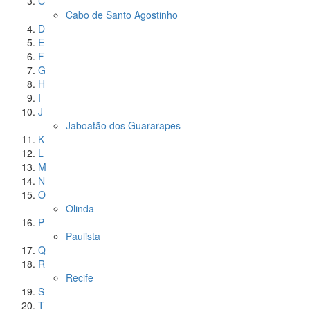
C
Cabo de Santo Agostinho
D
E
F
G
H
I
J
Jaboatão dos Guararapes
K
L
M
N
O
Olinda
P
Paulista
Q
R
Recife
S
T