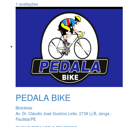
1 avaliações
PEDALA BIKE
Bicicletas
Av. Dr. Cláudio José Gueiros Leite, 2738 Lj B, Janga -
Paulista/PE